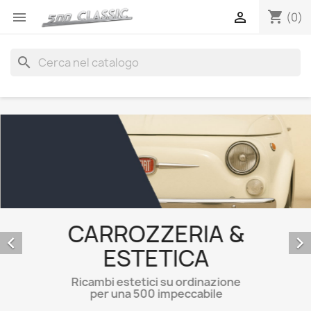
shopping_cart


(0)
search
CARROZZERIA &


ESTETICA
Ricambi estetici su ordinazione
per una 500 impeccabile