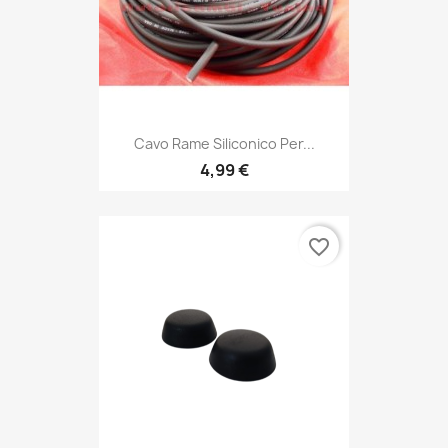
Cavo Rame Siliconico Per...
4,99 €
favorite_border