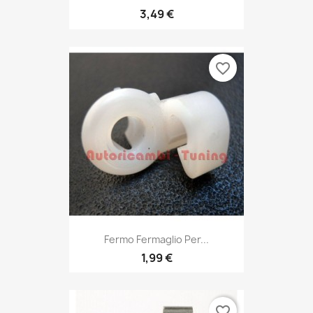
favorite_border
Fermo Fermaglio Per...
1,99 €
favorite_border