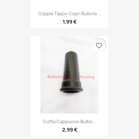
Coppia Tappo Copri Bullone...
1,99 €
favorite_border
Cuffia Cappuccio Bulbo...
2,99 €