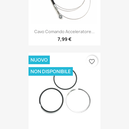
Cavo Comando Acceleratore...
7,99 €
NUOVO
favorite_border
NON DISPONIBILE
2 Serie Fasce Elastiche...