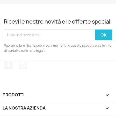
Ricevi le nostre novità e le offerte speciali
Puoi annullare l'iscrizione in ogni momenti. A questo scopo, cerca le info
di contatto nelle note legali.
Facebook
Instagram
PRODOTTI

LA NOSTRA AZIENDA

IL TUO ACCOUNT
