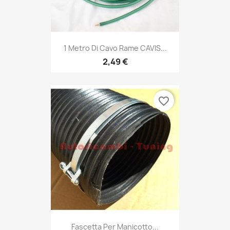
1 Metro Di Cavo Rame CAVIS...
2,49 €
favorite_border
Fascetta Per Manicotto...
3,49 €