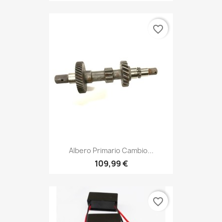
favorite_border
Albero Primario Cambio...
109,99 €
favorite_border