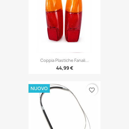
Coppia Plastiche Fanali...
44,99 €
NUOVO
favorite_border