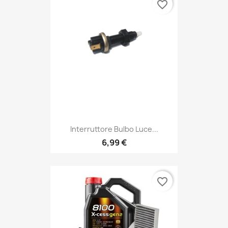
Interruttore Bulbo Luce...
6,99 €
favorite_border