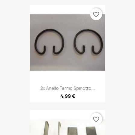
favorite_border
2x Anello Fermo Spinotto...
4,99 €
favorite_border