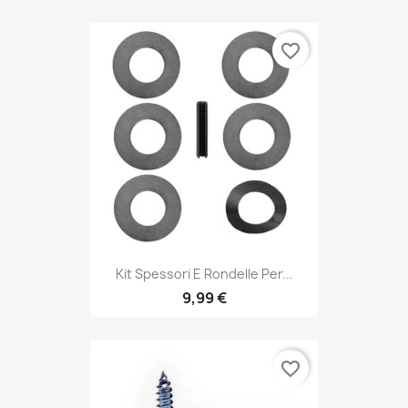
favorite_border
Kit Spessori E Rondelle Per...
9,99 €
favorite_border