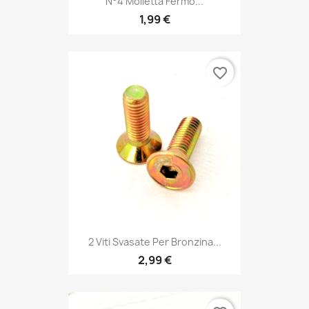
N°4 Molletta Fermo...
1,99 €
favorite_border
2 Viti Svasate Per Bronzina...
2,99 €