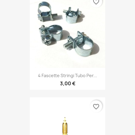
favorite_border
4 Fascette Stringi Tubo Per...
3,00 €
favorite_border