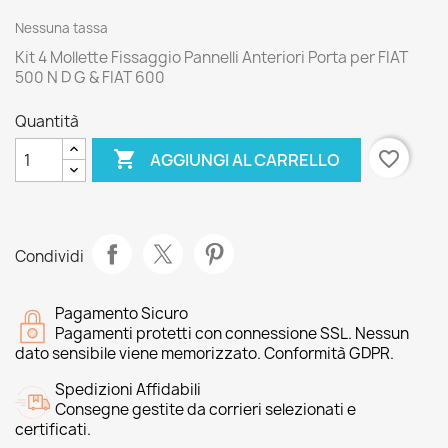
Nessuna tassa
Kit 4 Mollette Fissaggio Pannelli Anteriori Porta per FIAT
500 N D G & FIAT 600
Quantità

favorite_border
AGGIUNGI AL CARRELLO
Condividi
Pagamento Sicuro
Pagamenti protetti con connessione SSL. Nessun
dato sensibile viene memorizzato. Conformità GDPR.
Spedizioni Affidabili
Consegne gestite da corrieri selezionati e
certificati.