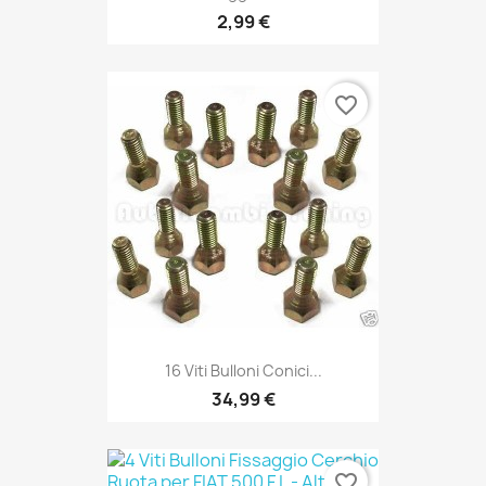
2,99 €
favorite_border
16 Viti Bulloni Conici...
34,99 €
favorite_border