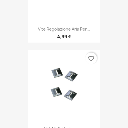
Vite Regolazione Aria Per...
4,99 €
favorite_border