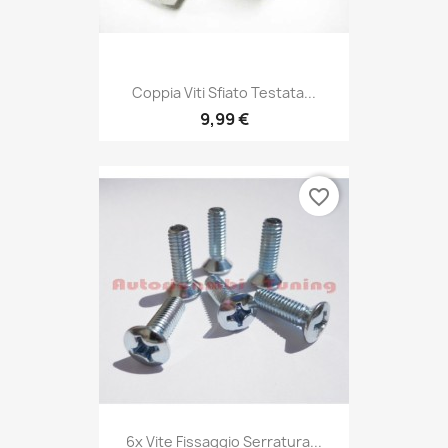
Coppia Viti Sfiato Testata...
9,99 €
favorite_border
6x Vite Fissaggio Serratura...