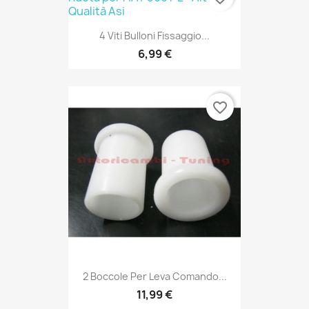
4 Viti Bulloni Fissaggio...
6,99 €
favorite_border
2 Boccole Per Leva Comando...
11,99 €