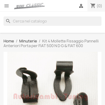
shopping_cart


(0)
search
Home
Minuterie
Kit 4 Mollette Fissaggio Pannelli
Anteriori Porta per FIAT 500 N D G & FIAT 600