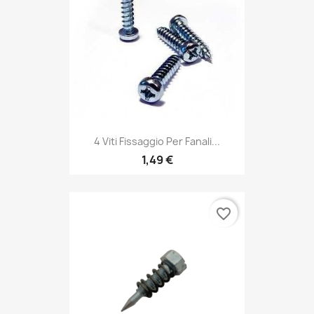
4 Viti Fissaggio Per Fanali...
1,49 €
favorite_border