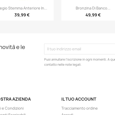
Anteprima
Anteprima


egio Stemma Anteriore In...
Bronzina Di Banco...
39,99 €
49,99 €
novità e le
Puoi annullare l'iscrizione in ogni momenti. A qu
contatto nelle note legali.
OSTRA AZIENDA
IL TUO ACCOUNT
i e Condizioni
Tracciamento ordine
nti Scaricabili
Accedi