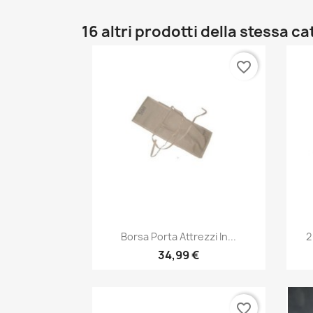
16 altri prodotti della stessa c
favorite_border
Anteprima

Borsa Porta Attrezzi In...
2
34,99 €
favorite_border