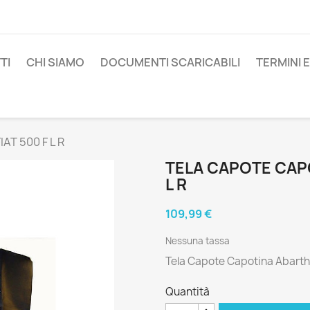
TI
CHI SIAMO
DOCUMENTI SCARICABILI
TERMINI 
AT 500 F L R
TELA CAPOTE CAPO
L R
109,99 €
Nessuna tassa
Tela Capote Capotina Abarth 
Quantità