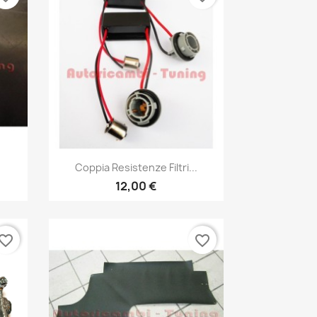
Anteprima

Coppia Resistenze Filtri...
12,00 €
vorite_border
favorite_border