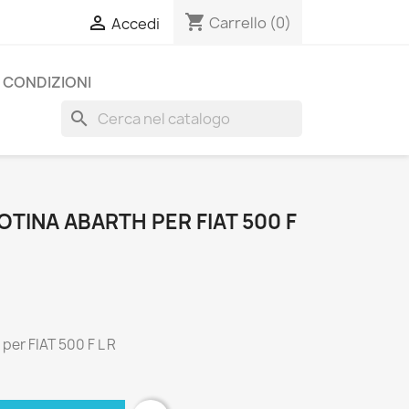
shopping_cart

Carrello
(0)
Accedi
E CONDIZIONI
search
TINA ABARTH PER FIAT 500 F
per FIAT 500 F L R