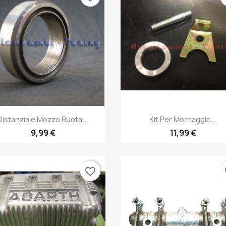
Anteprima
Anteprima


Distanziale Mozzo Ruota...
Kit Per Montaggio...
9,99 €
11,99 €
favorite_border
fa