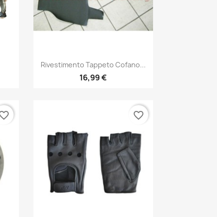
Anteprima

Rivestimento Tappeto Cofano...
16,99 €
vorite_border
favorite_border