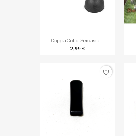
Anteprima

Coppia Cuffie Semiasse...
2,99 €
favorite_border