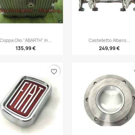
Anteprima
Anteprima


Coppa Olio "ABARTH" In...
Castelletto Albero...
135,99 €
249,99 €
favorite_border
fa