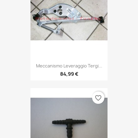
Meccanismo Leveraggio Tergi...
84,99 €
favorite_border