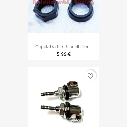
Coppia Dado + Rondella Per...
5,99 €
favorite_border