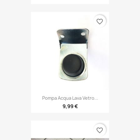
favorite_border
Pompa Acqua Lava Vetro...
9,99 €
favorite_border