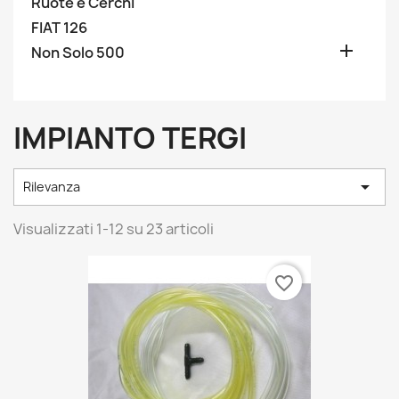
Ruote e Cerchi
FIAT 126

Non Solo 500
IMPIANTO TERGI

Rilevanza
Visualizzati 1-12 su 23 articoli
favorite_border