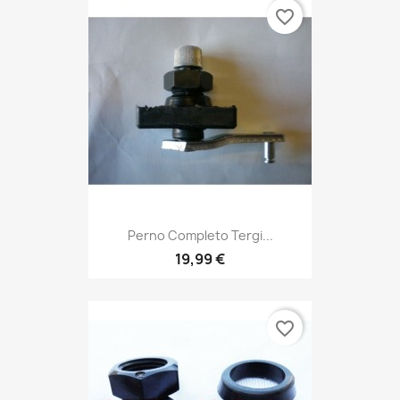
favorite_border
Perno Completo Tergi...
19,99 €
favorite_border