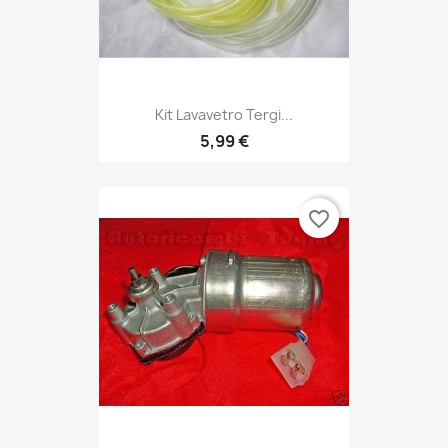
Kit Lavavetro Tergi...
5,99 €
favorite_border