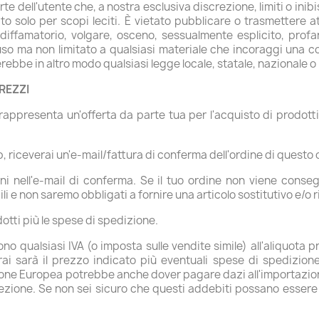
dell'utente che, a nostra esclusiva discrezione, limiti o inibisc
Sito solo per scopi leciti. È vietato pubblicare o trasmettere at
diffamatorio, volgare, osceno, sessualmente esplicito, profan
ncluso ma non limitato a qualsiasi materiale che incoraggi una
erebbe in altro modo qualsiasi legge locale, statale, nazionale o
PREZZI
 rappresenta un'offerta da parte tua per l'acquisto di prodotti.
b, riceverai un'e-mail/fattura di conferma dell'ordine di questo 
oni nell'e-mail di conferma. Se il tuo ordine non viene conseg
li e non saremo obbligati a fornire una articolo sostitutivo e/o 
odotti più le spese di spedizione.
ono qualsiasi IVA (o imposta sulle vendite simile) all'aliquota 
ai sarà il prezzo indicato più eventuali spese di spedizione
Unione Europea potrebbe anche dover pagare dazi all'importazione
ezione. Se non sei sicuro che questi addebiti possano essere a