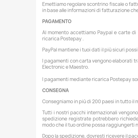
Emettiamo regolare scontrino fiscale o fatt
in base alle informazioni di fatturazione ch
PAGAMENTO
Al momento accettiamo Paypal e carte di p
ricarica Postepay .
PayPal mantiene i tuoi dati il ​​più sicuri po
I pagamenti con carta vengono elaborati t
Electronic e Maestro.
I pagamenti mediante ricarica Postepay sono 
CONSEGNA
Consegniamo in più di 200 paesi in tutto il
Tutti i nostri pacchi internazionali vengon
spedizione registrate potrebbero richieder
modo che il tuo ordine possa raggiungerti n
Dopo la spedizione, dovresti ricevere il pacc