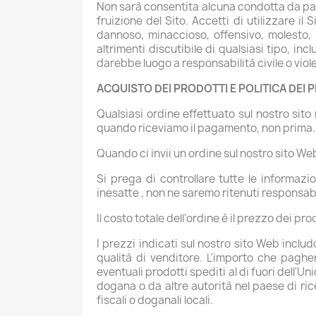
Non sarà consentita alcuna condotta da parte 
fruizione del Sito. Accetti di utilizzare il 
dannoso, minaccioso, offensivo, molesto, 
altrimenti discutibile di qualsiasi tipo, i
darebbe luogo a responsabilità civile o viol
ACQUISTO DEI PRODOTTI E POLITICA DEI 
Qualsiasi ordine effettuato sul nostro sito
quando riceviamo il pagamento, non prima.
Quando ci invii un ordine sul nostro sito We
Si prega di controllare tutte le informazi
inesatte , non ne saremo ritenuti responsabi
Il costo totale dell'ordine è il prezzo dei pr
I prezzi indicati sul nostro sito Web includ
qualità di venditore. L'importo che pagher
eventuali prodotti spediti al di fuori dell'
dogana o da altre autorità nel paese di ric
fiscali o doganali locali.