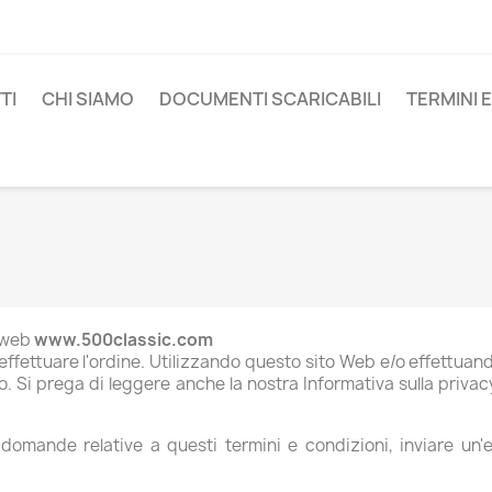
TI
CHI SIAMO
DOCUMENTI SCARICABILI
TERMINI 
o web
www.500classic.com
effettuare l'ordine. Utilizzando questo sito Web e/o effettuand
to. Si prega di leggere anche la nostra Informativa sulla privacy
omande relative a questi termini e condizioni, inviare un'e-m