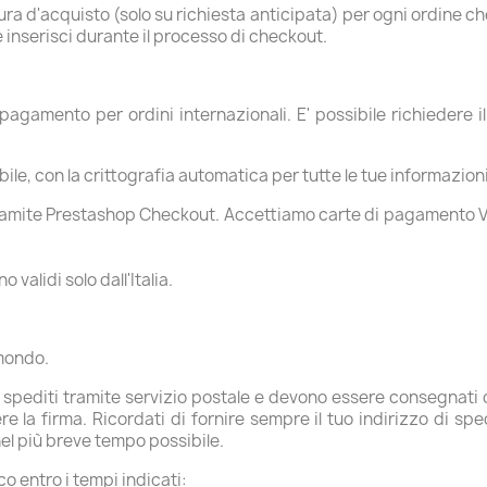
ura d'acquisto (solo su richiesta anticipata) per ogni ordine 
e inserisci durante il processo di checkout.
agamento per ordini internazionali. E' possibile richiedere
ssibile, con la crittografia automatica per tutte le tue informazion
ramite Prestashop Checkout. Accettiamo carte di pagamento V
validi solo dall'Italia.
 mondo.
o spediti tramite servizio postale e devono essere consegnati d
e la firma. Ricordati di fornire sempre il tuo indirizzo di sp
el più breve tempo possibile.
o entro i tempi indicati: