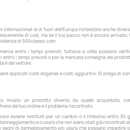
i internazionali al di fuori dell'Europa richiedono anche div
ocemente di così, ma se il tuo pacco non è ancora arrivato,
sistenza di 500classic.com .
rce entro i tempi previsti, tuttavia a volte possono verifi
ti entro i tempi previsti o per la mancata consegna dei prodotti
à è del vettore.
re applicati costi doganali e costi aggiuntivi. Si prega di cont
 inviato un prodotto diverso da quello acquistato, cont
emi del tuo ordine e il problema riscontrato.
ssono essere restituiti per un cambio o il rimborso entro 30 gi
danneggiamento e o usura che non siano stati già riscontrati a
on segni di danneggiamento e/o usura che possano impedire l