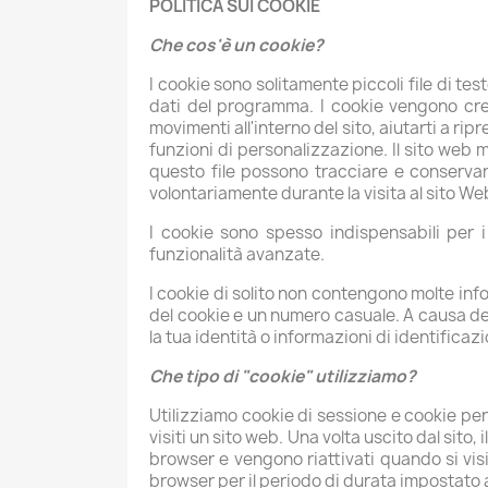
POLITICA SUI COOKIE
Che cos'è un cookie?
I cookie sono solitamente piccoli file di te
dati del programma. I cookie vengono creat
movimenti all'interno del sito, aiutarti a rip
funzioni di personalizzazione. Il sito web 
questo file possono tracciare e conservare
volontariamente durante la visita al sito We
I cookie sono spesso indispensabili per 
funzionalità avanzate.
I cookie di solito non contengono molte info
del cookie e un numero casuale. A causa del
la tua identità o informazioni di identificaz
Che tipo di "cookie" utilizziamo?
Utilizziamo cookie di sessione e cookie pe
visiti un sito web. Una volta uscito dal sito,
browser e vengono riattivati ​​quando si vi
browser per il periodo di durata impostato all