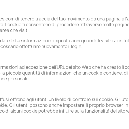
s.com di tenere traccia del tuo movimento da una pagina all'al
sito. I cookie ti consentono di procedere attraverso molte pagin
rea che visiti.
ordare le tue informazioni e impostazioni quando li visiterai in f
cessario effettuare nuovamente il login.
rmazioni ad eccezione dell'URL del sito Web che ha creato il coo
la piccola quantità di informazioni che un cookie contiene, di s
ione personale.
fusi offrono agli utenti un livello di controllo sui cookie. Gli 
ookie. Gli utenti possono anche impostare il proprio browser 
co di alcuni cookie potrebbe influire sulla funzionalità del sito 