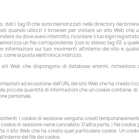
sto, dati i tag ID che sono memorizzati nella directory del brows
i quando utilizzi il browser per visitare un sito Web che ut
rendere da dove avevi interrotto, ricordare il tuo login registrat
memorizza un file corrispondente (con lo stesso tag ID) a que
 informazioni sui tuoi movimenti all'interno del sito e quals
b, come la posta elettronica indirizzo.
i siti Web che dispongono di database enormi, richiedono ac
rmazioni ad eccezione dell'URL del sito Web che ha creato il coo
la piccola quantità di informazioni che un cookie contiene, di s
ione personale.
rsistenti. I cookie di sessione vengono creati temporaneamente
 il cookie di sessione viene cancellato. D'altra parte, i file cooki
sita il sito Web che ha creato quel particolare cookie. Un cooki
'interno del file del cookie.