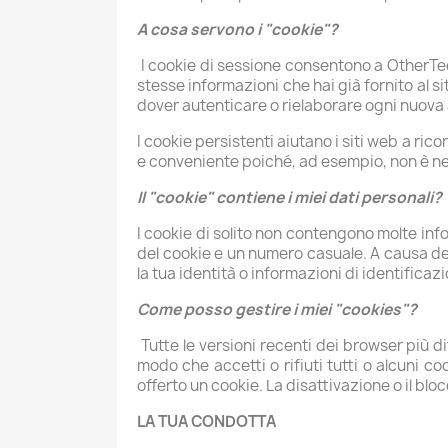
A cosa servono i "cookie"?
I cookie di sessione consentono a OtherTee
stesse informazioni che hai già fornito al 
dover autenticare o rielaborare ogni nuova a
I cookie persistenti aiutano i siti web a ric
e conveniente poiché, ad esempio, non è ne
Il "cookie" contiene i miei dati personali?
I cookie di solito non contengono molte info
del cookie e un numero casuale. A causa del
la tua identità o informazioni di identificaz
Come posso gestire i miei "cookies"?
Tutte le versioni recenti dei browser più dif
modo che accetti o rifiuti tutti o alcuni c
offerto un cookie. La disattivazione o il bloc
LA TUA CONDOTTA