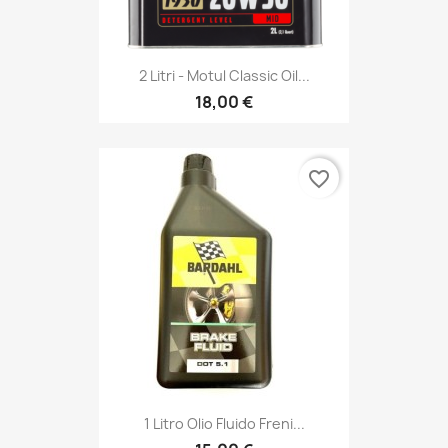
2 Litri - Motul Classic Oil...
18,00 €
favorite_border
1 Litro Olio Fluido Freni...