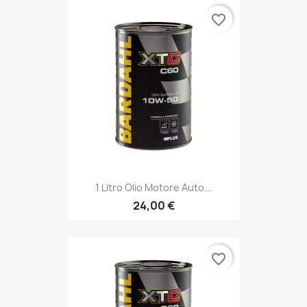
favorite_border
1 Litro Olio Motore Auto...
24,00 €
favorite_border