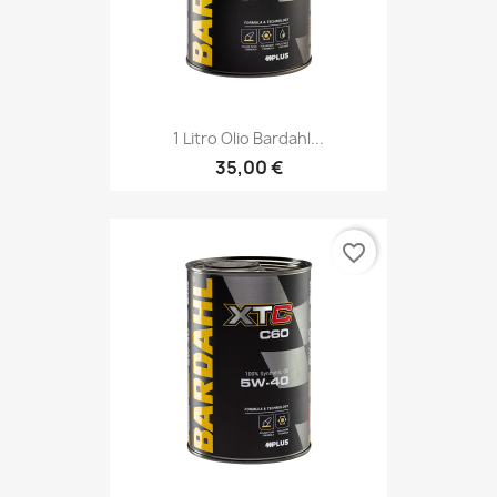
1 Litro Olio Bardahl...
35,00 €
favorite_border