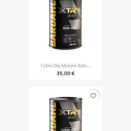
1 Litro Olio Motore Auto...
35,00 €
favorite_border