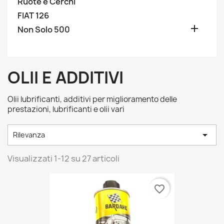
Ruote e Cerchi
FIAT 126

Non Solo 500
OLII E ADDITIVI
Olii lubrificanti, additivi per miglioramento delle
prestazioni, lubrificanti e olii vari

Rilevanza
Visualizzati 1-12 su 27 articoli
favorite_border