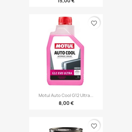
15,00 €
favorite_border
Motul Auto Cool G12 Ultra...
8,00 €
favorite_border