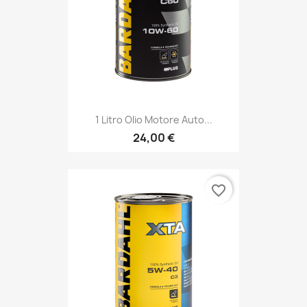
1 Litro Olio Motore Auto...
24,00 €
favorite_border