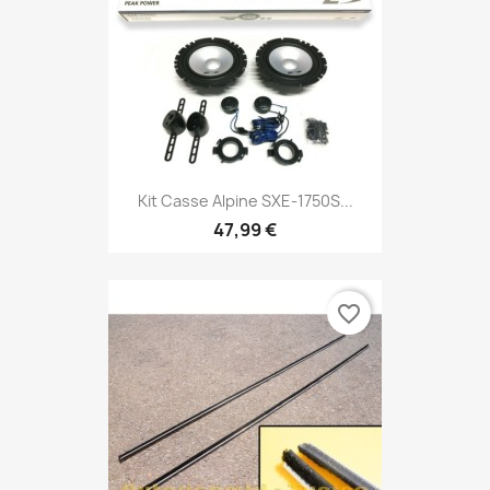
Kit Casse Alpine SXE-1750S...
47,99 €
favorite_border