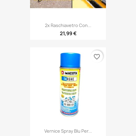
2x Raschiavetro Con...
21,99 €
favorite_border
Vernice Spray Blu Per...