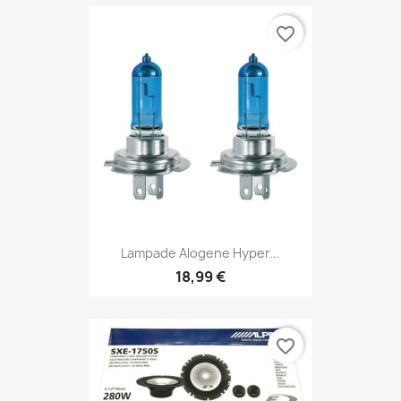
favorite_border
Lampade Alogene Hyper...
18,99 €
favorite_border