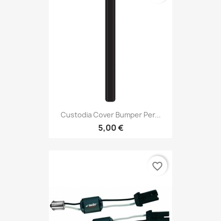
Custodia Cover Bumper Per...
5,00 €
favorite_border