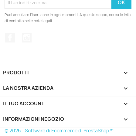
Puoi annullare l'iscrizione in ogni momenti. A questo scopo, cerca le info
di contatto nelle note legali.
Facebook
Instagram
PRODOTTI

LA NOSTRA AZIENDA

IL TUO ACCOUNT

INFORMAZIONI NEGOZIO
keyboard_arrow_down
© 2026 - Software di Ecommerce di PrestaShop™